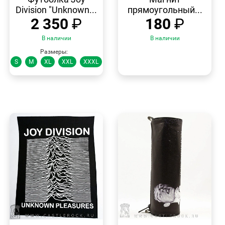
Division "Unknown...
прямоугольный...
2 350
₽
180
₽
В наличии
В наличии
Размеры:
S
M
XL
XXL
XXXL
БЫСТРЫЙ
БЫСТРЫЙ