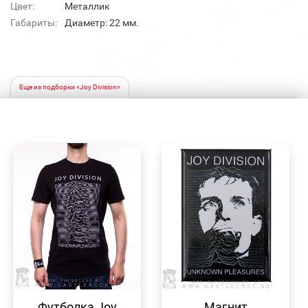
Цвет:
Металлик
Габариты:
Диаметр: 22 мм.
Еще из подборки «Joy Division»
БЫСТРЫЙ
БЫСТРЫЙ
ПРОСМОТР
ПРОСМОТР
Футболка Joy
Магнит