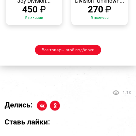
Joy Division...
Division "Unknown...
450
₽
270
₽
В наличии
В наличии
Все товары этой подборки
1.1K
Делись:
Ставь лайки: