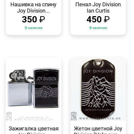
ПРОСМОТР
ПРОСМОТР
Нашивка на спину
Пенал Joy Division
Joy Division...
Ian Curtis
350
₽
450
₽
В наличии
В наличии
БЫСТРЫЙ
БЫСТРЫЙ
ПРОСМОТР
ПРОСМОТР
Зажигалка цветная
Жетон цветной Joy