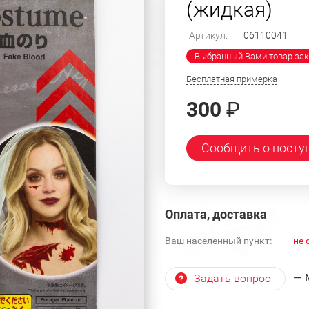
(жидкая)
Артикул:
06110041
Выбранный Вами товар зак
Бесплатная примерка
300
₽
Сообщить о посту
Оплата, доставка
Ваш населенный пункт:
не 
— 
Задать вопрос