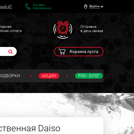
Мы вам
Войти
ский 47
перезвоним
пасная
Отправка
обная оплата
в день заказа
Корзина пуста
ПОДБОРКИ
АКЦИИ
РОК - БЛОГ
ственная Daiso