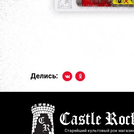
Делись:
Старейший культовый рок магази