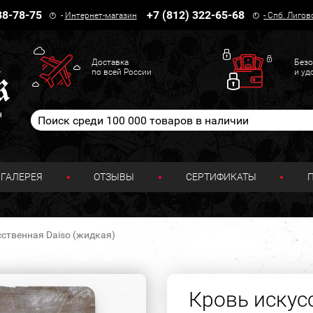
38-78-75
+7 (812) 322-65-68
-
Интернет-магазин
-
Спб. Лигов
Доставка
Безо
по всей России
и уд
н
ГАЛЕРЕЯ
ОТЗЫВЫ
СЕРТИФИКАТЫ
ственная Daiso (жидкая)
Кровь искус