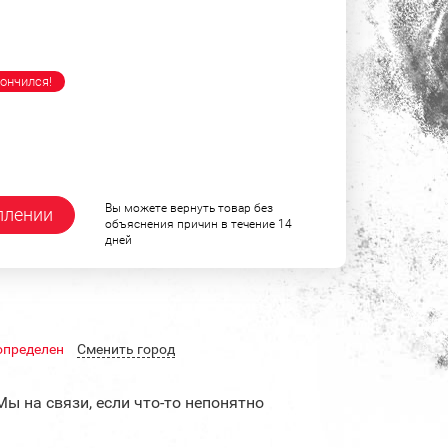
ончился!
Вы можете вернуть товар без
плении
объяснения причин в течение 14
дней
определен
Cменить город
Мы на связи, если что-то непонятно