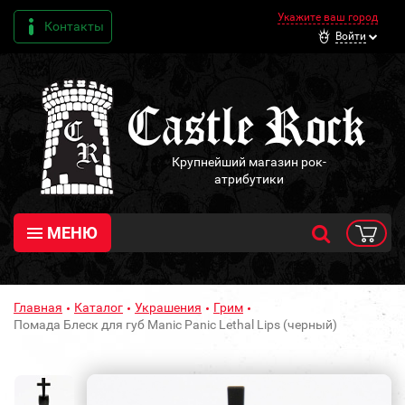
Укажите ваш город
Контакты
Войти
Крупнейший магазин рок-
атрибутики
МЕНЮ
Главная
Каталог
Украшения
Грим
Помада Блеск для губ Manic Panic Lethal Lips (черный)