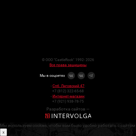
© ООО "CastleRock" 1992- 2026
Все права защищены
Мы в соцсетях
-
Спб. Лиговский 47
:
+7 (812) 322-65-68
-
Интернет-магазин
:
+7 (921) 938-78-75
Разработка сайтов —
Мы используем cookies, чтобы вам было удобно работать с сайтом
x