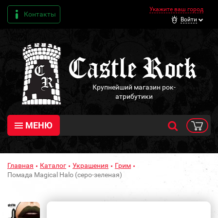
Укажите ваш город
Контакты
Войти
Крупнейший магазин рок-
атрибутики
МЕНЮ
Главная
Каталог
Украшения
Грим
Помада Magical Halo (серо-зеленая)