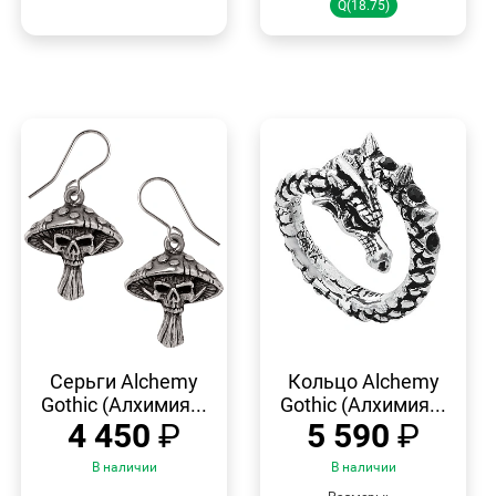
Q(18.75)
БЫСТРЫЙ
БЫСТРЫЙ
ПРОСМОТР
ПРОСМОТР
Серьги Alchemy
Кольцо Alchemy
Gothic (Алхимия...
Gothic (Алхимия...
4 450
₽
5 590
₽
В наличии
В наличии