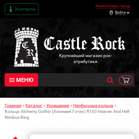
Укажите ваш город
Контакты
Войти
Крупнейший магазин рок-
атрибутики
МЕНЮ
Главная
Каталог
Украшения
Необычные кольца
Кольцо Alchemy Gothic (Алхимия Готик) R163 Heaven And Hell-
Nimbus Ring