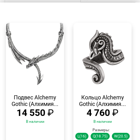
БЫСТРЫЙ
БЫСТРЫЙ
ПРОСМОТР
ПРОСМОТР
Подвес Alchemy
Кольцо Alchemy
Gothic (Алхимия...
Gothic (Алхимия...
14 550
₽
4 760
₽
В наличии
В наличии
Размеры:
L(16)
Q(18.75)
W(20.5)