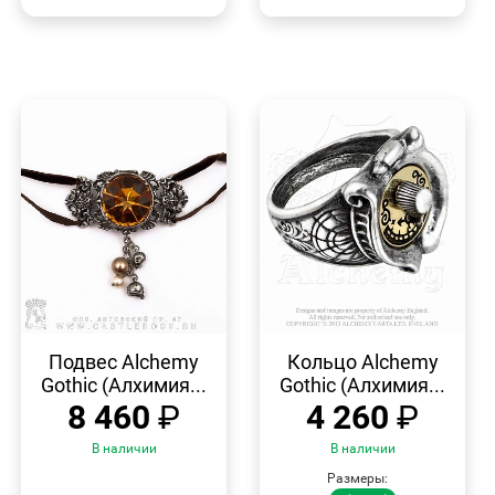
БЫСТРЫЙ
БЫСТРЫЙ
ПРОСМОТР
ПРОСМОТР
Подвес Alchemy
Кольцо Alchemy
Gothic (Алхимия...
Gothic (Алхимия...
8 460
₽
4 260
₽
В наличии
В наличии
Размеры: