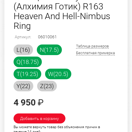
(Алхимия Готик) R163
Heaven And Hell-Nimbus
Ring
Артикул:
06010061
Таблица размеров
L(16)
N(17.5)
Бесплатная примерка
Q(18.75)
T(19.25)
W(20.5)
Y(22)
Z(23)
4 950
₽
Добавить в корзину
Вы можете вернуть товар без объяснения причин в
течение 14 дней