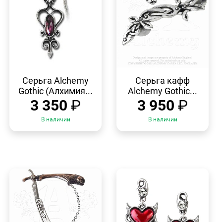
БЫСТРЫЙ
БЫСТРЫЙ
ПРОСМОТР
ПРОСМОТР
Серьга Alchemy
Серьга кафф
Gothic (Алхимия...
Alchemy Gothic...
3 350
₽
3 950
₽
В наличии
В наличии