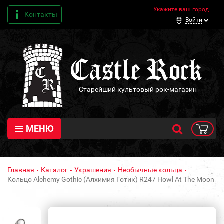
Укажите ваш город
Контакты
Войти
Старейший культовый рок-магазин
МЕНЮ
Главная
Каталог
Украшения
Необычные кольца
Кольцо Alchemy Gothic (Алхимия Готик) R247 Howl At The Moon