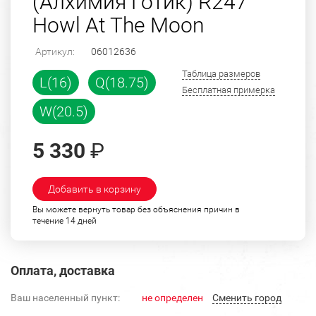
(Алхимия Готик) R247
Howl At The Moon
Артикул:
06012636
Таблица размеров
L(16)
Q(18.75)
Бесплатная примерка
W(20.5)
5 330
₽
Добавить в корзину
Вы можете вернуть товар без объяснения причин в
течение 14 дней
Оплата, доставка
Ваш населенный пункт:
не определен
Cменить город