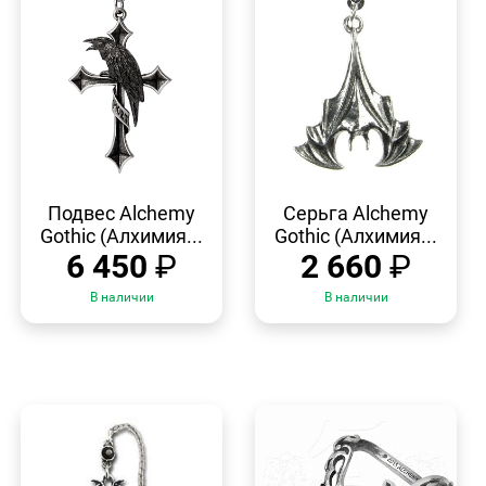
БЫСТРЫЙ
БЫСТРЫЙ
ПРОСМОТР
ПРОСМОТР
Подвес Alchemy
Серьга Alchemy
Gothic (Алхимия...
Gothic (Алхимия...
6 450
₽
2 660
₽
В наличии
В наличии