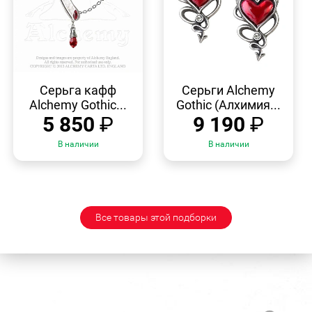
БЫСТРЫЙ
БЫСТРЫЙ
ПРОСМОТР
ПРОСМОТР
Серьга кафф
Серьги Alchemy
Alchemy Gothic...
Gothic (Алхимия...
5 850
₽
9 190
₽
В наличии
В наличии
Все товары этой подборки