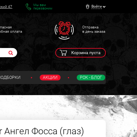
Мы вам
Войти
ский 47
перезвоним
пасная
Отправка
обная оплата
в день заказа
Корзина пуста
ПОДБОРКИ
АКЦИИ
РОК - БЛОГ
 Ангел Фосса (глаз)