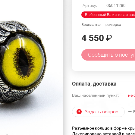
Артикул:
06011280
Выбранный Вами товар зак
Бесплатная примерка
4 550
₽
Сообщить о посту
Оплата, доставка
Ваш населенный пункт:
не 
— 
Задать вопрос
Разъемное кольцо в форме кры
Декорировано вставкой в виде 