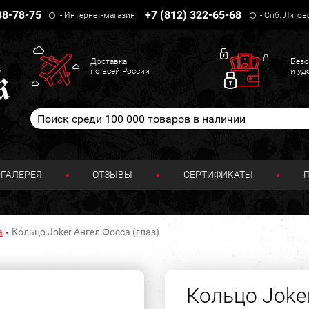
38-78-75
+7 (812) 322-65-68
-
Интернет-магазин
-
Спб. Лигов
Доставка
Безо
по всей России
и уд
ГАЛЕРЕЯ
ОТЗЫВЫ
СЕРТИФИКАТЫ
а
Кольцо Joker Ангел Фосса (глаз)
Кольцо Joker