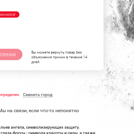
ончился!
Вы можете вернуть товар без
плении
объяснения причин в течение 14
дней
определен
Cменить город
Мы на связи, если что-то непонятно
льев ангела, символизирующих защиту.
глаза фоссы - символа красоты и силы, а также,