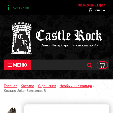
Укажите ваш город
Контакты
Войти
Санкт-Петербург, Лиговский пр, 47
МЕНЮ
Главная
Каталог
Украшения
Необычные кольца
Кольцо Joker Волколак Б