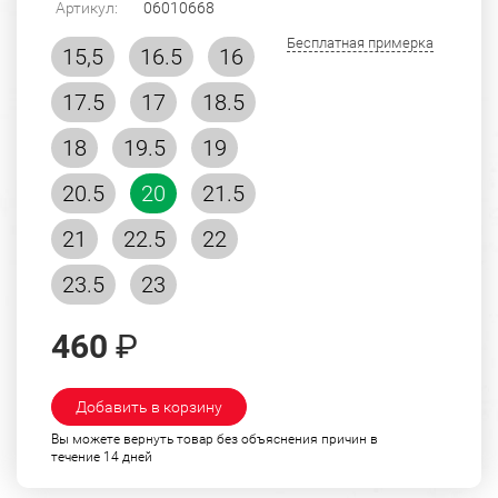
Артикул:
06010668
Бесплатная примерка
15,5
16.5
16
17.5
17
18.5
18
19.5
19
20.5
20
21.5
21
22.5
22
23.5
23
460
₽
Добавить в корзину
Вы можете вернуть товар без объяснения причин в
течение 14 дней