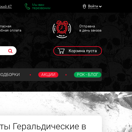
Мы вам
Войти
ский 47
перезвоним
пасная
Отправка
обная оплата
в день заказа
Корзина пуста
ПОДБОРКИ
АКЦИИ
РОК - БЛОГ
ты Геральдические в