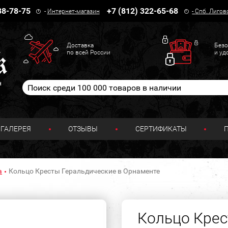
38-78-75
+7 (812) 322-65-68
-
Интернет-магазин
-
Спб. Лигов
Доставка
Безо
по всей России
и уд
н
ГАЛЕРЕЯ
ОТЗЫВЫ
СЕРТИФИКАТЫ
а
Кольцо Кресты Геральдические в Орнаменте
Кольцо Крес