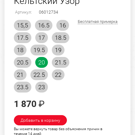
Кельтский Узор
Артикул:
06012734
Бесплатная примерка
15,5
16.5
16
17.5
17
18.5
18
19.5
19
20.5
20
21.5
21
22.5
22
23.5
23
1 870
₽
Добавить в корзину
Вы можете вернуть товар без объяснения причин в
течение 14 дней