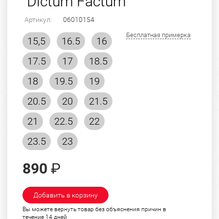
"Dictum Factum"
Артикул:
06010154
Бесплатная примерка
15,5
16.5
16
17.5
17
18.5
18
19.5
19
20.5
20
21.5
21
22.5
22
23.5
23
890
₽
Добавить в корзину
Вы можете вернуть товар без объяснения причин в
течение 14 дней