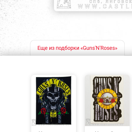
Еще из подборки «Guns'N'Roses»
БЫСТРЫЙ
БЫСТРЫЙ
ПРОСМОТР
ПРОСМОТР