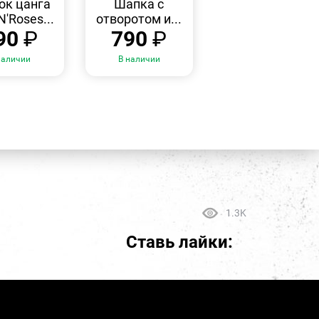
ок цанга
Шапка с
N'Roses...
отворотом и...
90
₽
790
₽
наличии
В наличии
1.3K
Ставь лайки: