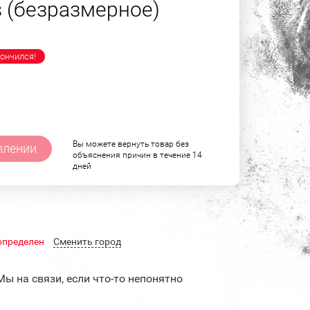
s (безразмерное)
ончился!
Вы можете вернуть товар без
плении
объяснения причин в течение 14
дней
определен
Cменить город
Мы на связи, если что-то непонятно