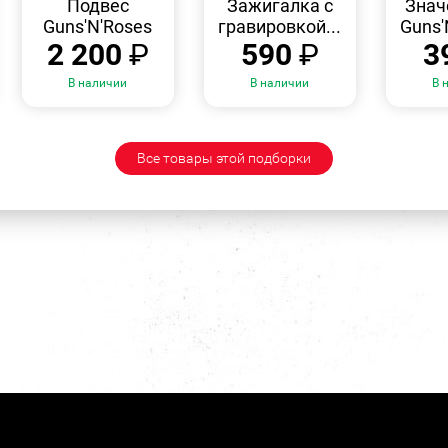
Подвес
Зажигалка с
Знач
Guns'N'Roses
гравировкой...
Guns'
2 200
₽
590
₽
3
В наличии
В наличии
В 
Все товары этой подборки