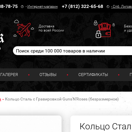
38-78-75
+7 (812) 322-65-68
-
Интернет-магазин
-
Спб. Лигов
Доставка
Безо
по всей России
и уд
н
ГАЛЕРЕЯ
ОТЗЫВЫ
СЕРТИФИКАТЫ
а
Кольцо Сталь с Гравировкой Guns'N'Roses (безразмерное)
Кольцо Стал