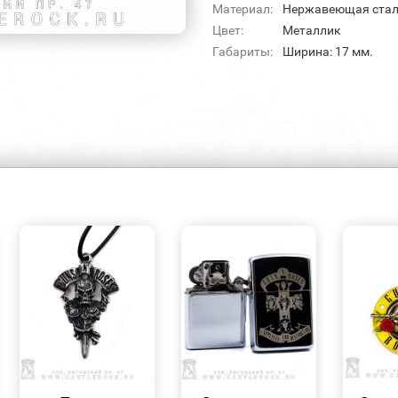
Материал:
Нержавеющая ста
Цвет:
Металлик
Габариты:
Ширина: 17 мм.
БЫСТРЫЙ
БЫСТРЫЙ
ПРОСМОТР
ПРОСМОТР