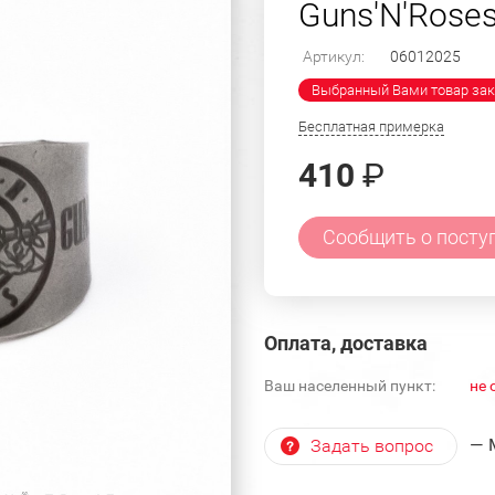
Guns'N'Rose
Артикул:
06012025
Выбранный Вами товар зак
Бесплатная примерка
410
₽
Сообщить о посту
Оплата, доставка
Ваш населенный пункт:
не 
— 
Задать вопрос