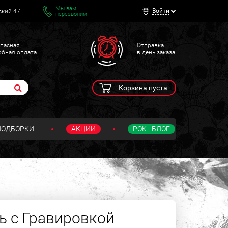
Мы вам
Войти
ский 47
перезвоним
пасная
Отправка
обная оплата
в день заказа
Корзина пуста
ПОДБОРКИ
АКЦИИ
РОК - БЛОГ
ь с Гравировкой