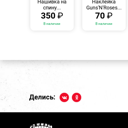
Нашивка на
Наклейка
спину...
Guns'N'Roses...
350
₽
70
₽
В наличии
В наличии
Делись: