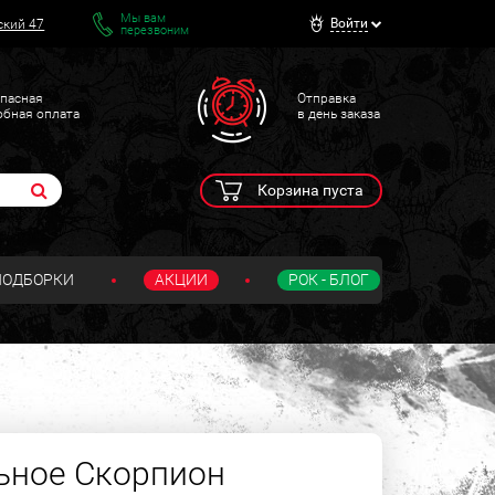
Мы вам
Войти
ский 47
перезвоним
пасная
Отправка
обная оплата
в день заказа
Корзина пуста
ПОДБОРКИ
АКЦИИ
РОК - БЛОГ
ьное Скорпион