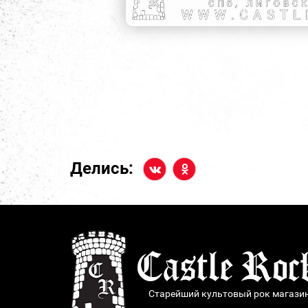
Делись:
Старейший культовый рок магази