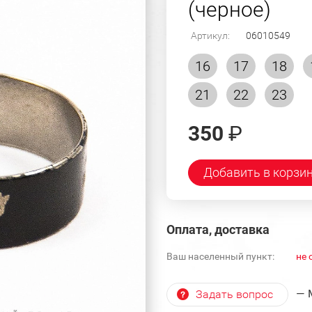
(черное)
Артикул:
06010549
16
17
18
21
22
23
350
₽
Добавить в корзи
Оплата, доставка
Ваш населенный пункт:
не 
— 
Задать вопрос