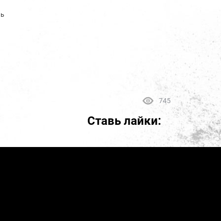
ль
745
Ставь лайки: