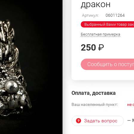
дракон
Артикул:
06011264
Выбранный Вами товар зак
Бесплатная примерка
250
₽
Сообщить о посту
Оплата, доставка
Ваш населенный пункт:
не 
— 
Задать вопрос