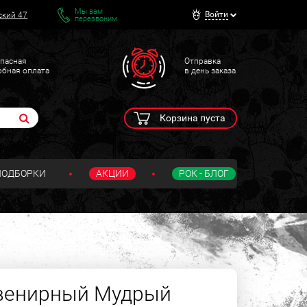
Мы вам
Войти
ский 47
перезвоним
пасная
Отправка
обная оплата
в день заказа
Корзина пуста
ПОДБОРКИ
АКЦИИ
РОК - БЛОГ
увенирный Мудрый