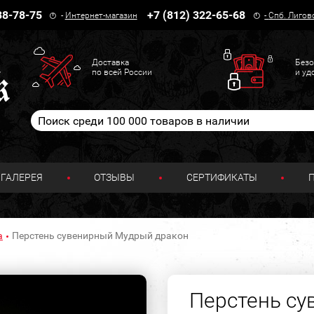
38-78-75
+7 (812) 322-65-68
-
Интернет-магазин
-
Спб. Лигов
Доставка
Безо
по всей России
и уд
ГАЛЕРЕЯ
ОТЗЫВЫ
СЕРТИФИКАТЫ
а
Перстень сувенирный Мудрый дракон
Перстень с