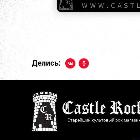
Делись:
Старейший культовый рок магази