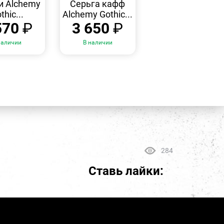
ПРОСМОТР
ПРОСМОТР
и Alchemy
Серьга кафф
thic...
Alchemy Gothic...
570
₽
3 650
₽
наличии
В наличии
284
Ставь лайки: