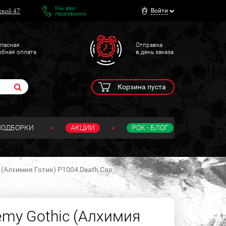
Мы вам
Войти
ский 47
перезвоним
пасная
Отправка
обная оплата
в день заказа
Корзина пуста
ПОДБОРКИ
АКЦИИ
РОК - БЛОГ
 (Алхимия Готик) P1004 Death Cap
emy Gothic (Алхимия