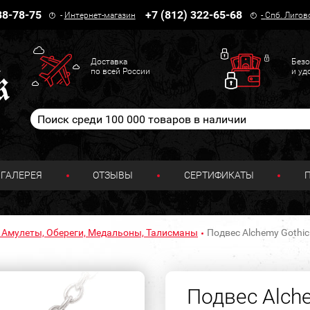
38-78-75
+7 (812) 322-65-68
-
Интернет-магазин
-
Спб. Лигов
Доставка
Безо
по всей России
и уд
ГАЛЕРЕЯ
ОТЗЫВЫ
СЕРТИФИКАТЫ
 Амулеты, Обереги, Медальоны, Талисманы
Подвес Alchemy Gothic
Подвес Alch