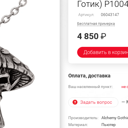
Готик) P1004
Артикул:
06043147
Бесплатная примерка
4 850
₽
Добавить в корзи
Оплата, доставка
Ваш населенный пункт:
не 
— 
Задать вопрос
Производитель:
Alchemy Gothi
Материал:
Пьютер