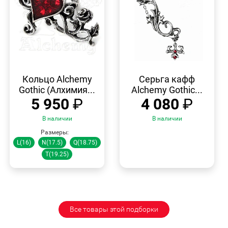
БЫСТРЫЙ
БЫСТРЫЙ
ПРОСМОТР
ПРОСМОТР
Кольцо Alchemy
Серьга кафф
Gothic (Алхимия...
Alchemy Gothic...
5 950
₽
4 080
₽
В наличии
В наличии
Размеры:
L(16)
N(17.5)
Q(18.75)
T(19.25)
Все товары этой подборки