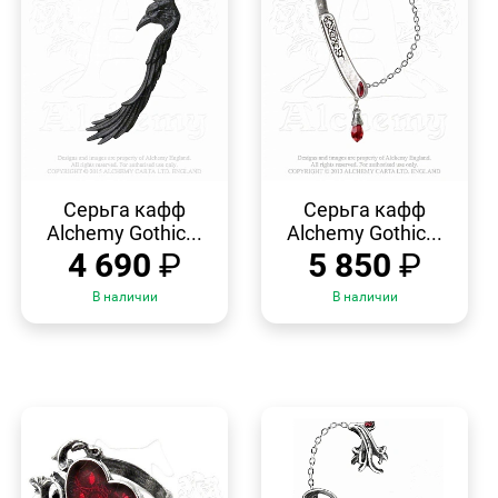
БЫСТРЫЙ
БЫСТРЫЙ
ПРОСМОТР
ПРОСМОТР
Серьга кафф
Серьга кафф
Alchemy Gothic...
Alchemy Gothic...
4 690
₽
5 850
₽
В наличии
В наличии