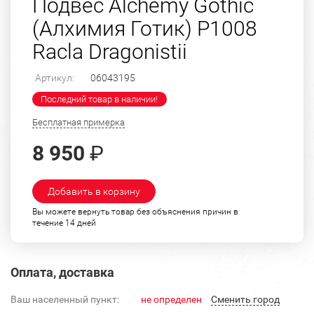
Подвес Alchemy Gothic
(Алхимия Готик) P1008
Racla Dragonistii
Артикул:
06043195
Последний товар в наличии!
Бесплатная примерка
8 950
₽
Добавить в корзину
Вы можете вернуть товар без объяснения причин в
течение 14 дней
Оплата, доставка
Ваш населенный пункт:
не определен
Cменить город