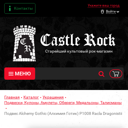
Укажите ваш город
Контакты
Войти
Старейший культовый рок-магазин
МЕНЮ
Главная
Каталог
Украшения
Подвески, Кулоны, Амулеты, Обереги, Медальоны, Талисманы
Подвес Alchemy Gothic (Алхимия Готик) P1008 Racla Dragonistii