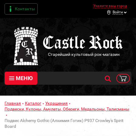
Укажите ваш город
Контакты
Войти
Старейший культовый рок-магазин
МЕНЮ
Главная
Каталог
Украшения
Подвески, Кулоны, Амулеты, Обереги, Медальоны, Талисманы
Подвес Alchemy Gothic (Алхимия Готик) P937 Crowley's Spirit
Board