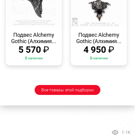
БЫСТРЫЙ
БЫСТРЫЙ
ПРОСМОТР
ПРОСМОТР
Подвес Alchemy
Подвес Alchemy
Gothic (Алхимия...
Gothic (Алхимия...
5 570
₽
4 950
₽
В наличии
В наличии
Все товары этой подборки
1.1K