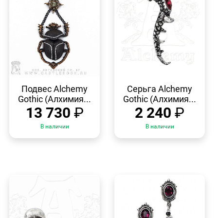
БЫСТРЫЙ
БЫСТРЫЙ
ПРОСМОТР
ПРОСМОТР
Подвес Alchemy
Серьга Alchemy
Gothic (Алхимия...
Gothic (Алхимия...
13 730
₽
2 240
₽
В наличии
В наличии