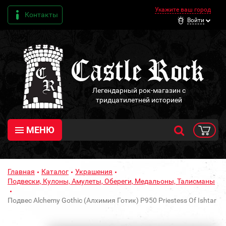
Укажите ваш город
Контакты
Войти
Легендарный рок-магазин с
тридцатилетней историей
МЕНЮ
Главная
Каталог
Украшения
Подвески, Кулоны, Амулеты, Обереги, Медальоны, Талисманы
Подвес Alchemy Gothic (Алхимия Готик) P950 Priestess Of Ishtar