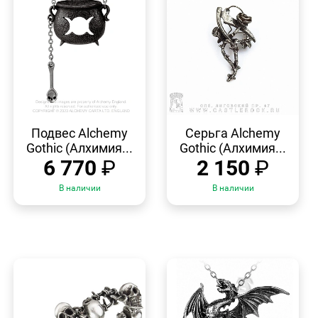
БЫСТРЫЙ
БЫСТРЫЙ
ПРОСМОТР
ПРОСМОТР
Подвес Alchemy
Серьга Alchemy
Gothic (Алхимия...
Gothic (Алхимия...
6 770
₽
2 150
₽
В наличии
В наличии