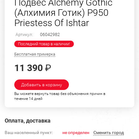
Подвес Alchemy Gothic
(Алхимия Готик) P950
Priestess Of Ishtar
Артикул:
06042982
Последний товар в наличии!
Бесплатная примерка
11 390
₽
Добавить в корзину
Вы можете вернуть товар без объяснения причин в
течение 14 дней
Оплата, доставка
Ваш населенный пункт:
не определен
Cменить город