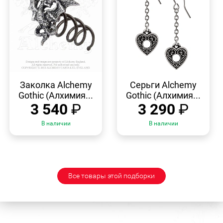
БЫСТРЫЙ
БЫСТРЫЙ
ПРОСМОТР
ПРОСМОТР
Заколка Alchemy
Серьги Alchemy
Gothic (Алхимия...
Gothic (Алхимия...
3 540
₽
3 290
₽
В наличии
В наличии
Все товары этой подборки