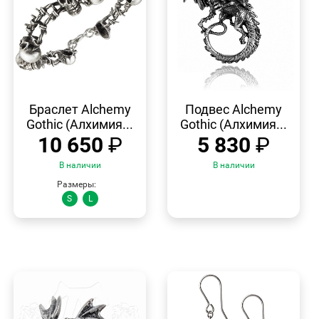
БЫСТРЫЙ
БЫСТРЫЙ
ПРОСМОТР
ПРОСМОТР
Браслет Alchemy
Подвес Alchemy
Gothic (Алхимия...
Gothic (Алхимия...
10 650
₽
5 830
₽
В наличии
В наличии
Размеры:
S
L