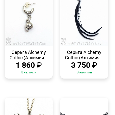
БЫСТРЫЙ
БЫСТРЫЙ
ПРОСМОТР
ПРОСМОТР
Серьга Alchemy
Серьга Alchemy
Gothic (Алхимия...
Gothic (Алхимия...
1 860
₽
3 750
₽
В наличии
В наличии