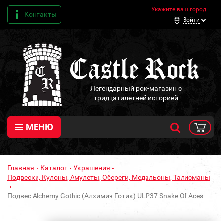
Укажите ваш город
Контакты
Войти
Легендарный рок-магазин с
тридцатилетней историей
МЕНЮ
Главная
Каталог
Украшения
Подвески, Кулоны, Амулеты, Обереги, Медальоны, Талисманы
Подвес Alchemy Gothic (Алхимия Готик) ULP37 Snake Of Aces