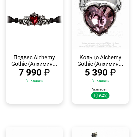
БЫСТРЫЙ
БЫСТРЫЙ
ПРОСМОТР
ПРОСМОТР
Подвес Alchemy
Кольцо Alchemy
Gothic (Алхимия...
Gothic (Алхимия...
7 990
₽
5 390
₽
В наличии
В наличии
Размеры:
T(19.25)