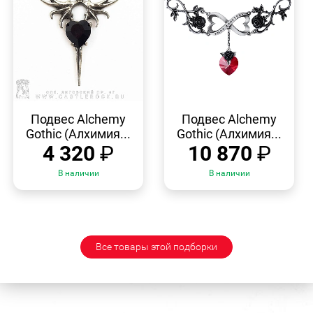
БЫСТРЫЙ
БЫСТРЫЙ
ПРОСМОТР
ПРОСМОТР
Подвес Alchemy
Подвес Alchemy
Gothic (Алхимия...
Gothic (Алхимия...
4 320
₽
10 870
₽
В наличии
В наличии
Все товары этой подборки