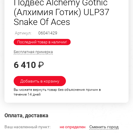
Подвес Alchemy Gothic
(Алхимия Готик) ULP37
Snake Of Aces
Артикул:
06041429
Последний товар в наличии!
Бесплатная примерка
6 410
₽
Добавить в корзину
Вы можете вернуть товар без объяснения причин в
течение 14 дней
Оплата, доставка
Ваш населенный пункт:
не определен
Cменить город