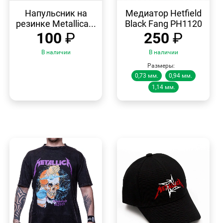
БЫСТРЫЙ
БЫСТРЫЙ
ПРОСМОТР
ПРОСМОТР
Напульсник на
Медиатор Hetfield
резинке Metallica...
Black Fang PH1120
100
₽
250
₽
В наличии
В наличии
Размеры:
0,73 мм.
0,94 мм.
1,14 мм.