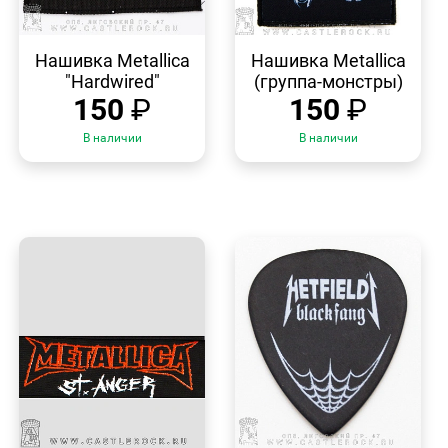
БЫСТРЫЙ
БЫСТРЫЙ
ПРОСМОТР
ПРОСМОТР
Нашивка Metallica
Нашивка Metallica
"Hardwired"
(группа-монстры)
150
₽
150
₽
В наличии
В наличии