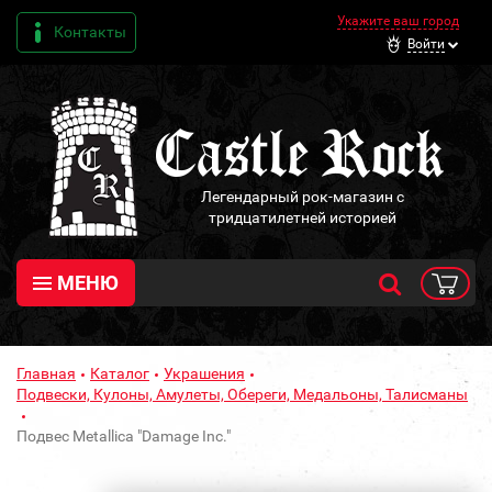
Укажите ваш город
Контакты
Войти
Легендарный рок-магазин с
тридцатилетней историей
МЕНЮ
Главная
Каталог
Украшения
Подвески, Кулоны, Амулеты, Обереги, Медальоны, Талисманы
Подвес Metallica "Damage Inc."