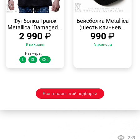
БЫСТРЫЙ
БЫСТРЫЙ
ПРОСМОТР
ПРОСМОТР
Футболка Гранж
Бейсболка Metallica
Metallica "Damaged...
(шесть клиньев...
2 990
₽
990
₽
В наличии
В наличии
Размеры:
L
XL
XXL
Все товары этой подборки
289