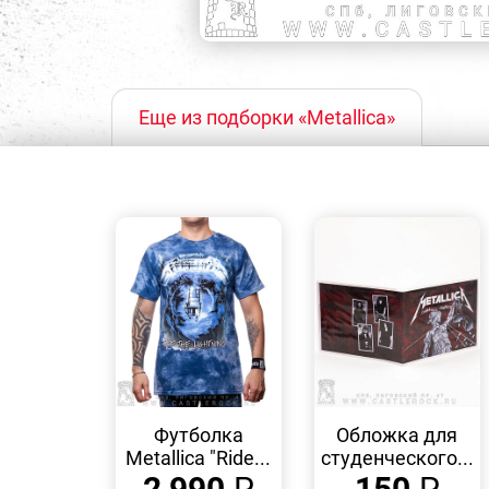
Еще из подборки «Metallica»
БЫСТРЫЙ
БЫСТРЫЙ
ПРОСМОТР
ПРОСМОТР
Футболка
Обложка для
Metallica "Ride...
студенческого...
2 990
₽
150
₽