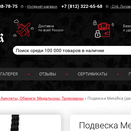
38-78-75
+7 (812) 322-65-68
-
Интернет-магазин
-
Спб. Лигов
Доставка
Безо
по всей России
и уд
ГАЛЕРЕЯ
ОТЗЫВЫ
СЕРТИФИКАТЫ
 Амулеты, Обереги, Медальоны, Талисманы
Подвеска Metallica (дв
Подвеска Met