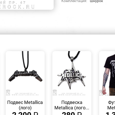
Комплектация:
Шнурок
БЫСТРЫЙ
БЫСТРЫЙ
ПРОСМОТР
ПРОСМОТР
Подвес Metallica
Подвеска
Фу
(лого)
Metallica (лого...
Meta
2 200
₽
280
₽
1 