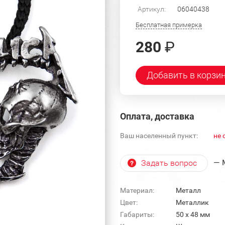
Артикул:
06040438
Бесплатная примерка
280
₽
Добавить в корзи
Оплата, доставка
Ваш населенный пункт:
не 
— 
Задать вопрос
Материал:
Металл
Цвет:
Металлик
Габариты:
50 х 48 мм