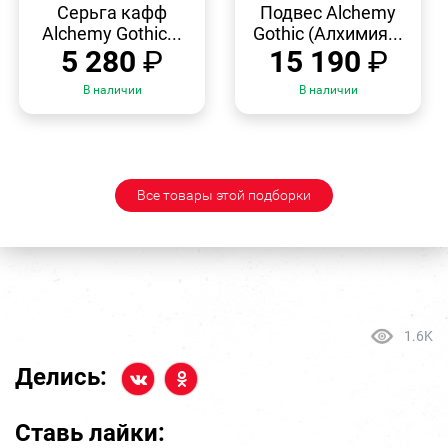
ПРОСМОТР
ПРОСМОТР
Серьга кафф
Подвес Alchemy
Alchemy Gothic...
Gothic (Алхимия...
5 280
₽
15 190
₽
В наличии
В наличии
Все товары этой подборки
1.6K
Делись:
Ставь лайки: