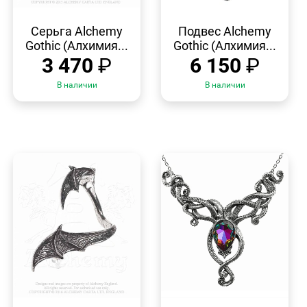
БЫСТРЫЙ
БЫСТРЫЙ
ПРОСМОТР
ПРОСМОТР
Серьга Alchemy
Подвес Alchemy
Gothic (Алхимия...
Gothic (Алхимия...
3 470
₽
6 150
₽
В наличии
В наличии
БЫСТРЫЙ
БЫСТРЫЙ