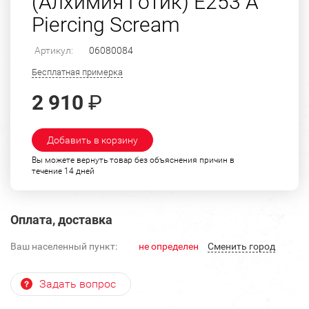
(Алхимия Готик) E253 A
Piercing Scream
Артикул:
06080084
Бесплатная примерка
2 910
₽
Добавить в корзину
Вы можете вернуть товар без объяснения причин в
течение 14 дней
Оплата, доставка
Ваш населенный пункт:
не определен
Cменить город
Задать вопрос