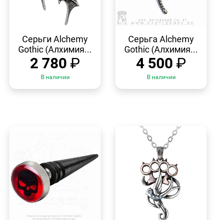
БЫСТРЫЙ
БЫСТРЫЙ
ПРОСМОТР
ПРОСМОТР
Серьги Alchemy
Серьга Alchemy
Gothic (Алхимия...
Gothic (Алхимия...
2 780
₽
4 500
₽
В наличии
В наличии