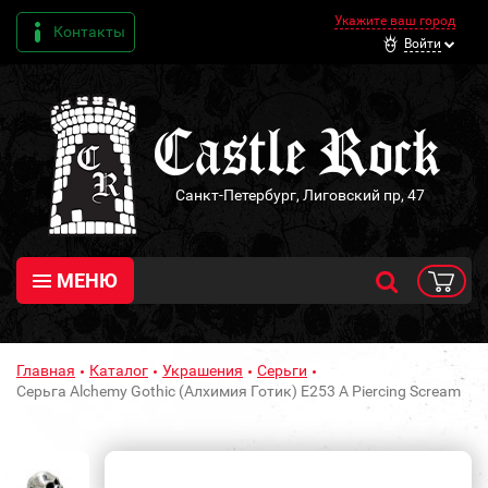
Укажите ваш город
Контакты
Войти
Санкт-Петербург, Лиговский пр, 47
МЕНЮ
Главная
Каталог
Украшения
Серьги
Серьга Alchemy Gothic (Алхимия Готик) E253 A Piercing Scream