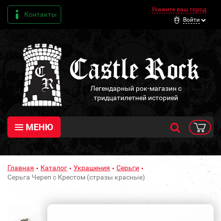
Укажите ваш город
Контакты
Войти
Легендарный рок-магазин с
тридцатилетней историей
МЕНЮ
Главная
Каталог
Украшения
Серьги
Серьга Череп с Крестом (стразы красные)