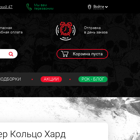
Мы вам
Войти
ский 47
перезвоним
пасная
Отправка
обная оплата
в день заказа
Корзина пуста
ПОДБОРКИ
АКЦИИ
РОК - БЛОГ
ер Кольцо Хард