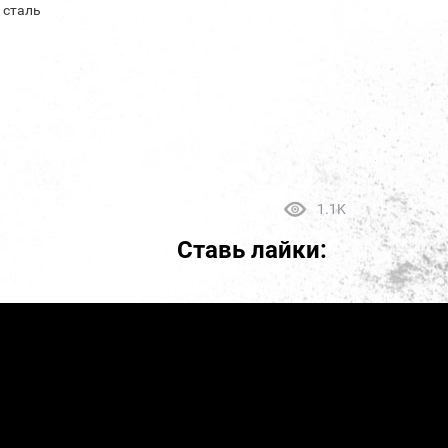
 сталь
1.1K
Ставь лайки: