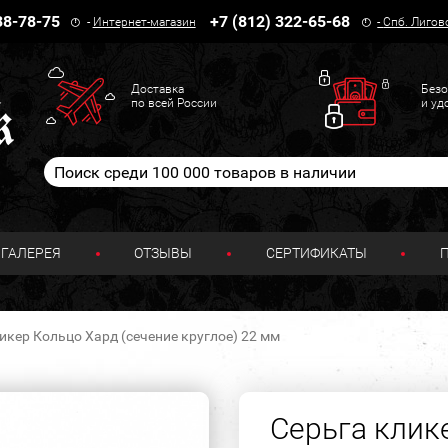
38-78-75
+7 (812) 322-65-68
-
Интернет-магазин
-
Спб. Лигов
Доставка
Безо
по всей России
и уд
ГАЛЕРЕЯ
ОТЗЫВЫ
СЕРТИФИКАТЫ
икер Кольцо Хард (сечение круглое) 22 мм
Серьга клик