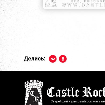
Делись:
Старейший культовый рок магази