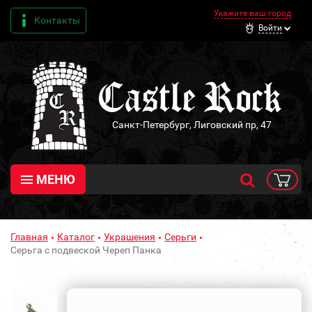
Укажите ваш город
Контакты
Войти
Санкт-Петербург, Лиговский пр, 47
МЕНЮ
Главная
Каталог
Украшения
Серьги
Серьга с подвеской Череп Панка