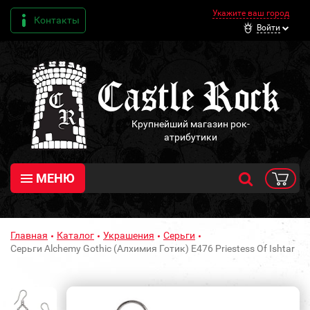
Укажите ваш город
Контакты
Войти
Крупнейший магазин рок-
атрибутики
МЕНЮ
Главная
Каталог
Украшения
Серьги
Серьги Alchemy Gothic (Алхимия Готик) E476 Priestess Of Ishtar