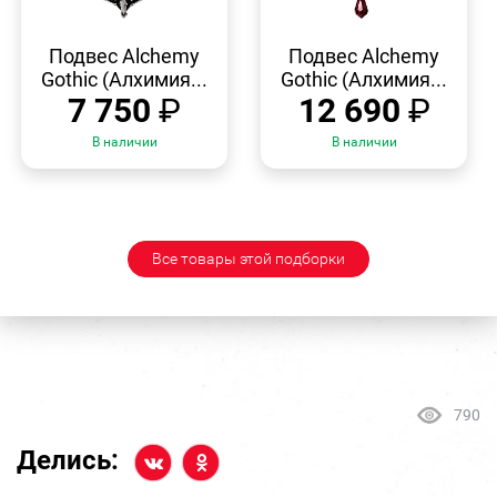
БЫСТРЫЙ
БЫСТРЫЙ
ПРОСМОТР
ПРОСМОТР
Подвес Alchemy
Подвес Alchemy
Gothic (Алхимия...
Gothic (Алхимия...
7 750
₽
12 690
₽
В наличии
В наличии
Все товары этой подборки
790
Делись: