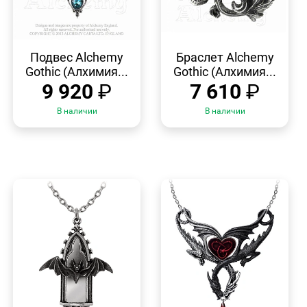
БЫСТРЫЙ
БЫСТРЫЙ
ПРОСМОТР
ПРОСМОТР
Подвес Alchemy
Браслет Alchemy
Gothic (Алхимия...
Gothic (Алхимия...
9 920
₽
7 610
₽
В наличии
В наличии