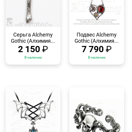
БЫСТРЫЙ
БЫСТРЫЙ
ПРОСМОТР
ПРОСМОТР
Серьга Alchemy
Подвес Alchemy
Gothic (Алхимия...
Gothic (Алхимия...
2 150
₽
7 790
₽
В наличии
В наличии