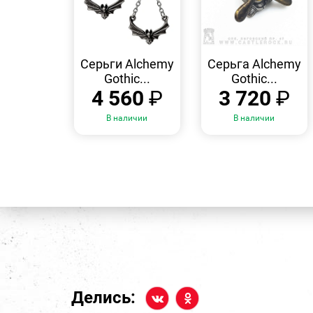
БЫСТРЫЙ
БЫСТРЫЙ
ПРОСМОТР
ПРОСМОТР
Серьги Alchemy
Серьга Alchemy
Gothic...
Gothic...
4 560
₽
3 720
₽
В наличии
В наличии
Делись: