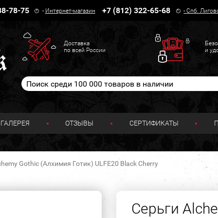
38-78-75
+7 (812) 322-65-68
-
Интернет-магазин
-
Спб. Лигов
Доставка
Безо
по всей России
и уд
ГАЛЕРЕЯ
ОТЗЫВЫ
СЕРТИФИКАТЫ
chemy Gothic (Алхимия Готик) ULFE20 Black Cherry
Серьги Alch