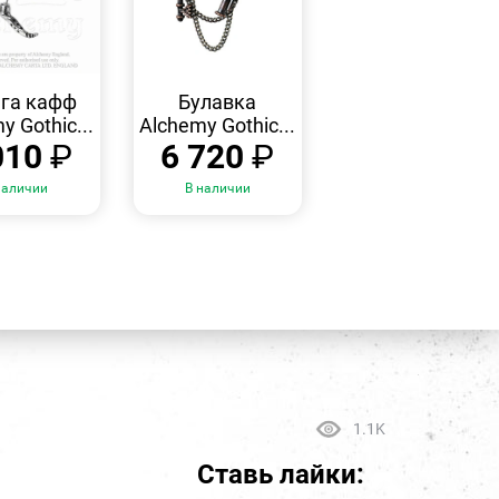
БЫСТРЫЙ
БЫСТРЫЙ
ПРОСМОТР
ПРОСМОТР
га кафф
Булавка
y Gothic...
Alchemy Gothic...
010
₽
6 720
₽
наличии
В наличии
1.1K
Ставь лайки: