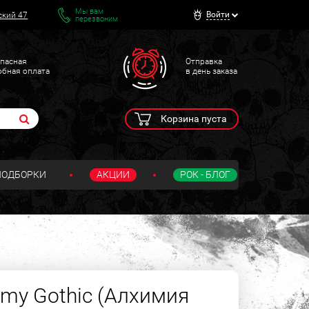
Мы вам
Войти
ский 47
перезвоним
пасная
Отправка
обная оплата
в день заказа
Корзина пуста
ПОДБОРКИ
АКЦИИ
РОК - БЛОГ
emy Gothic (Алхимия