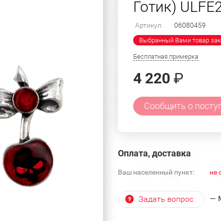
Готик) ULFE2
Артикул:
06080459
Выбранный Вами товар зак
Бесплатная примерка
4 220
₽
Сообщить о посту
Оплата, доставка
Ваш населенный пункт:
не 
— 
Задать вопрос