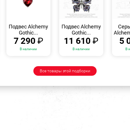
БЫСТРЫЙ
БЫСТРЫЙ
ПРОСМОТР
ПРОСМОТР
Подвес Alchemy
Подвес Alchemy
Серь
Gothic...
Gothic...
Alchem
7 290
₽
11 610
₽
5 
В наличии
В наличии
В 
Все товары этой подборки