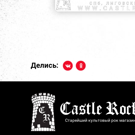
Делись:
Старейший культовый рок магази