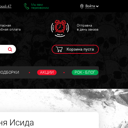
Мы вам
Войти
ский 47
перезвоним
пасная
Отправка
обная оплата
в день заказа
Корзина пуста
ПОДБОРКИ
АКЦИИ
РОК - БЛОГ
ня Исида