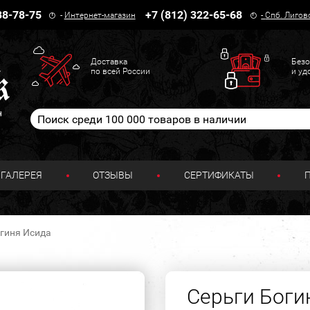
38-78-75
+7 (812) 322-65-68
-
Интернет-магазин
-
Спб. Лигов
Доставка
Безо
по всей России
и уд
н
ГАЛЕРЕЯ
ОТЗЫВЫ
СЕРТИФИКАТЫ
огиня Исида
Серьги Боги