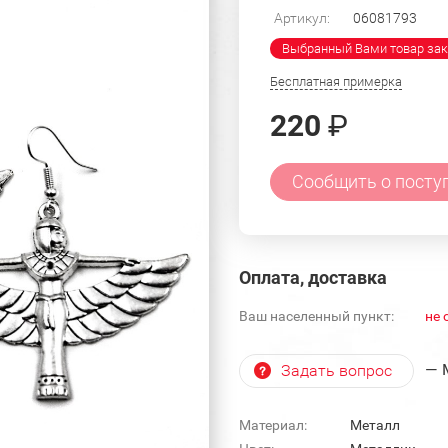
Артикул:
06081793
Выбранный Вами товар зак
Бесплатная примерка
220
₽
Сообщить о посту
Оплата, доставка
Ваш населенный пункт:
не 
— 
Задать вопрос
Материал:
Металл