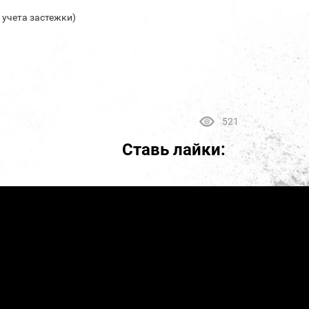
з учета застежки)
521
Ставь лайки: