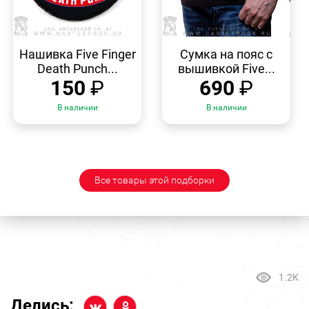
БЫСТРЫЙ
БЫСТРЫЙ
ПРОСМОТР
ПРОСМОТР
Нашивка Five Finger
Сумка на пояс с
Death Punch...
вышивкой Five...
150
₽
690
₽
В наличии
В наличии
Все товары этой подборки
1.2K
Делись: