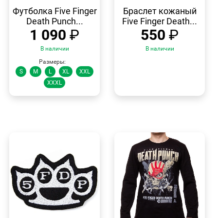
БЫСТРЫЙ
БЫСТРЫЙ
ПРОСМОТР
ПРОСМОТР
Футболка Five Finger
Браслет кожаный
Death Punch...
Five Finger Death...
1 090
₽
550
₽
В наличии
В наличии
Размеры:
S
M
L
XL
XXL
XXXL