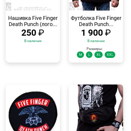
БЫСТРЫЙ
БЫСТРЫЙ
ПРОСМОТР
ПРОСМОТР
Нашивка Five Finger
Футболка Five Finger
Death Punch (лого...
Death Punch...
250
₽
1 900
₽
В наличии
В наличии
Размеры:
M
L
XL
XXL