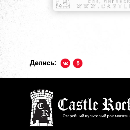
Делись:
Старейший культовый рок магази