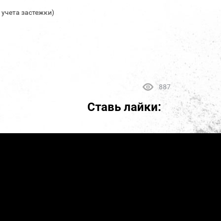
з учета застежки)
887
Ставь лайки: