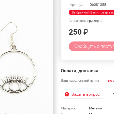
Артикул:
06081355
Выбранный Вами товар зак
Бесплатная примерка
250
₽
Сообщить о посту
Оплата, доставка
Ваш населенный пункт:
не 
— 
Задать вопрос
Материал:
Металл