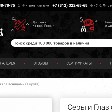
38-78-75
+7 (812) 322-65-68
-
Интернет-магазин
-
Спб. Лигов
Доставка
Безо
по всей России
и уд
ГАЛЕРЕЯ
ОТЗЫВЫ
СЕРТИФИКАТЫ
аз с Ресницами (в круге)
Серьги Глаз 