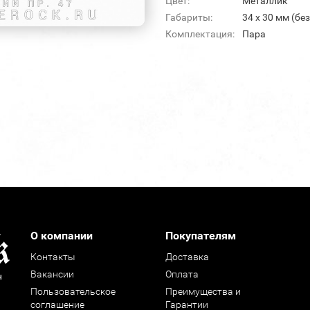
Цвет:
Металлик
Габариты:
34 х 30 мм (бе
Комплектация:
Пара
О компании
Покупателям
Контакты
Доставка
Вакансии
Оплата
н
Пользовательское
Преимущества и
соглашение
Гарантии