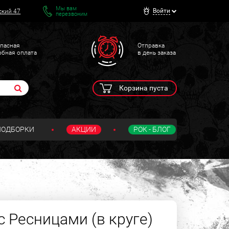
Мы вам
Войти
ский 47
перезвоним
пасная
Отправка
обная оплата
в день заказа
Корзина пуста
ПОДБОРКИ
АКЦИИ
РОК - БЛОГ
с Ресницами (в круге)