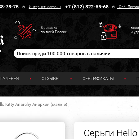
38-78-75
+7 (812) 322-65-68
-
Интернет-магазин
-
Спб. Лигов
Доставка
Безо
по всей России
и уд
н
ГАЛЕРЕЯ
ОТЗЫВЫ
СЕРТИФИКАТЫ
llo Kitty Anarchy Анархия (малые)
Серьги Hello