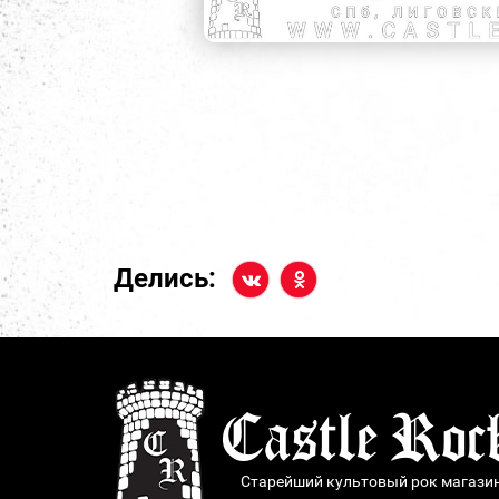
Делись:
Старейший культовый рок магази