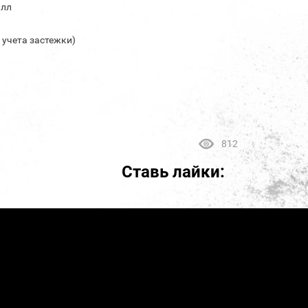
алл
з учета застежки)
812
Ставь лайки: