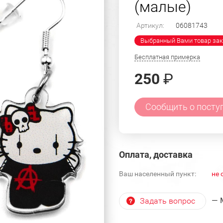
(малые)
Артикул:
06081743
Выбранный Вами товар зак
Бесплатная примерка
250
₽
Сообщить о посту
Оплата, доставка
Ваш населенный пункт:
не 
— 
Задать вопрос