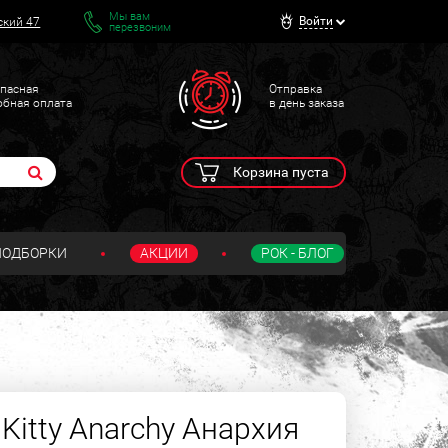
Мы вам
Войти
ский 47
перезвоним
пасная
Отправка
обная оплата
в день заказа
Корзина пуста
ПОДБОРКИ
АКЦИИ
РОК - БЛОГ
 Kitty Anarchy Анархия