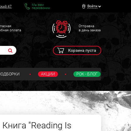
Мы вам
Войти
ский 47
перезвоним
пасная
Отправка
обная оплата
в день заказа
Корзина пуста
ПОДБОРКИ
АКЦИИ
РОК - БЛОГ
 Книга "Reading Is