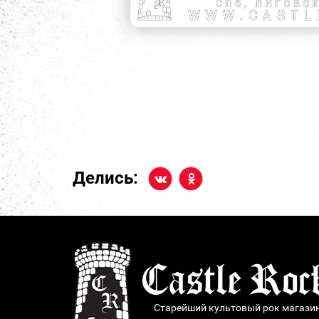
Делись:
Старейший культовый рок магази