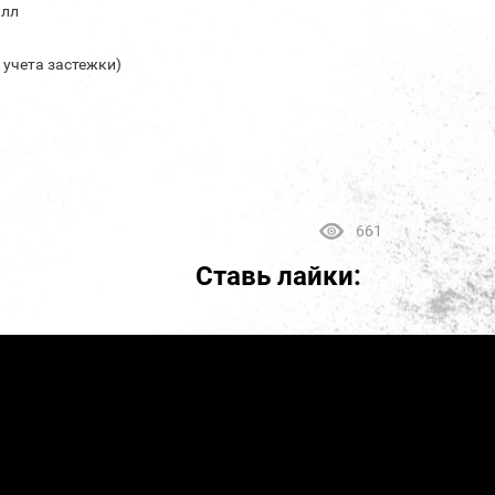
алл
з учета застежки)
661
Ставь лайки: