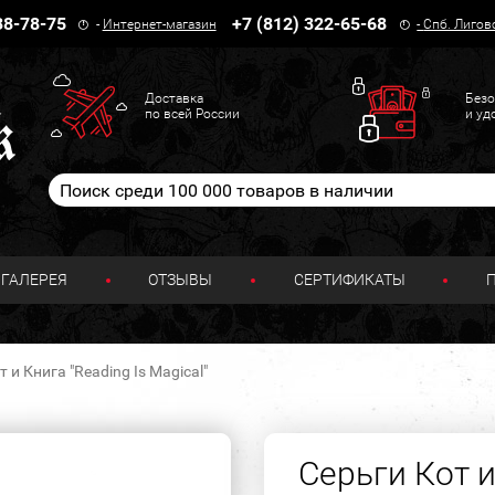
38-78-75
+7 (812) 322-65-68
-
Интернет-магазин
-
Спб. Лигов
Доставка
Безо
по всей России
и уд
ГАЛЕРЕЯ
ОТЗЫВЫ
СЕРТИФИКАТЫ
 и Книга "Reading Is Magical"
Серьги Кот и