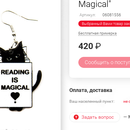
Magical"
Артикул:
06081556
Выбранный Вами товар зак
Бесплатная примерка
420
₽
Сообщить о посту
Оплата, доставка
Ваш населенный пункт:
не 
— 
Задать вопрос