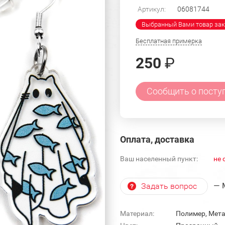
Артикул:
06081744
Выбранный Вами товар зак
Бесплатная примерка
250
₽
Сообщить о посту
Оплата, доставка
Ваш населенный пункт:
не 
— 
Задать вопрос
Материал:
Полимер, Мет