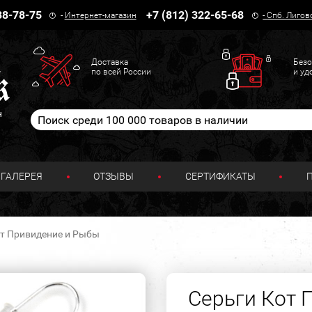
38-78-75
+7 (812) 322-65-68
-
Интернет-магазин
-
Спб. Лигов
Доставка
Безо
по всей России
и уд
н
ГАЛЕРЕЯ
ОТЗЫВЫ
СЕРТИФИКАТЫ
от Привидение и Рыбы
Серьги Кот 