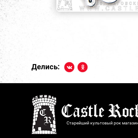
Делись:
Старейший культовый рок магази