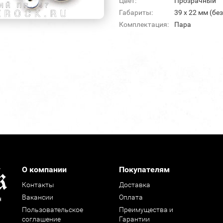
Цвет:
Прозрачный
Габариты:
39 х 22 мм (бе
Комплектация:
Пара
О компании
Покупателям
Контакты
Доставка
Вакансии
Оплата
н
Пользовательское
Преимущества и
соглашение
Гарантии