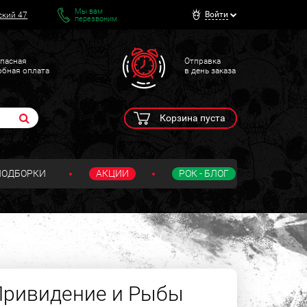
Мы вам
Войти
ский 47
перезвоним
пасная
Отправка
обная оплата
в день заказа
Корзина пуста
ПОДБОРКИ
АКЦИИ
РОК - БЛОГ
Привидение и Рыбы