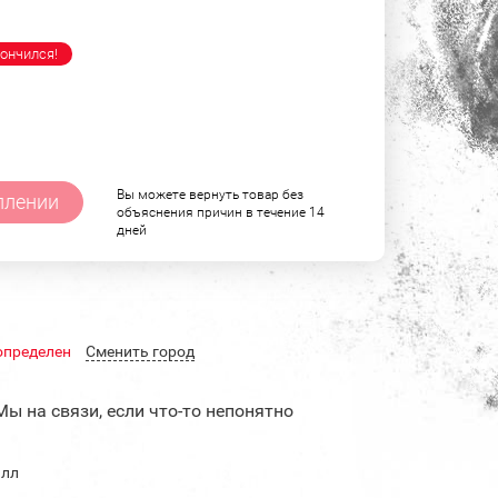
ончился!
Вы можете вернуть товар без
плении
объяснения причин в течение 14
дней
определен
Cменить город
Мы на связи, если что-то непонятно
алл