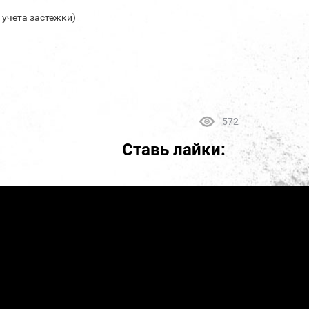
з учета застежки)
572
Ставь лайки: