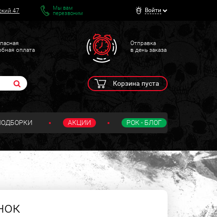
Мы вам
Войти
ский 47
перезвоним
пасная
Отправка
обная оплата
в день заказа
Корзина пуста
ПОДБОРКИ
АКЦИИ
РОК - БЛОГ
нок