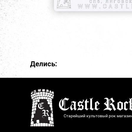
Делись:
Старейший культовый рок магази