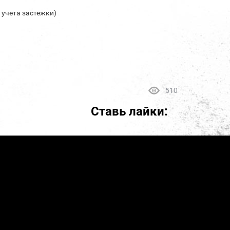
з учета застежки)
510
Ставь лайки: