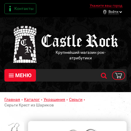
Укажите ваш город
Контакты
Войти
Крупнейший магазин рок-
атрибутики
МЕНЮ
Главная
Каталог
Украшения
Серьги
Серьги Крест из Шариков