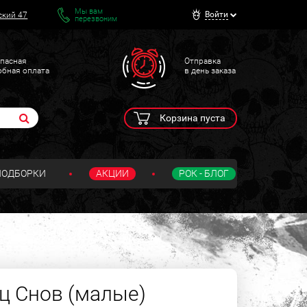
Мы вам
Войти
ский 47
перезвоним
пасная
Отправка
обная оплата
в день заказа
Корзина пуста
ПОДБОРКИ
АКЦИИ
РОК - БЛОГ
ц Снов (малые)