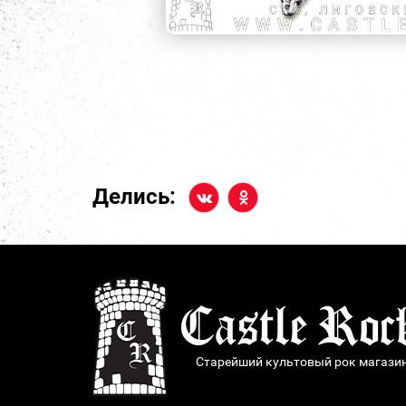
Делись:
Старейший культовый рок магази