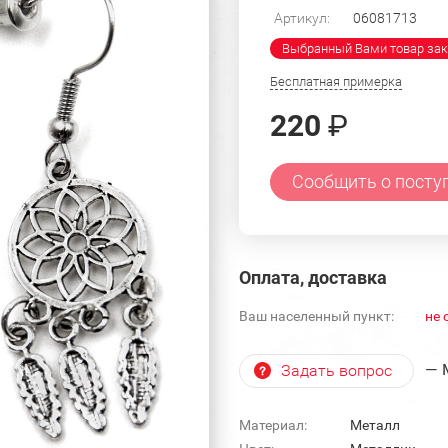
Артикул:
06081713
Выбранный Вами товар зак
Бесплатная примерка
220
₽
Сообщить о посту
Оплата, доставка
Ваш населенный пункт:
не 
— 
Задать вопрос
Материал:
Металл