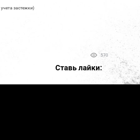
з учета застежки)
570
Ставь лайки: