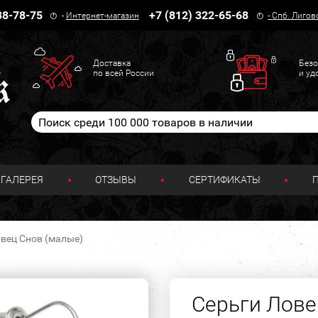
38-78-75
+7 (812) 322-65-68
-
Интернет-магазин
-
Спб. Лигов
Доставка
Безо
по всей России
и уд
ГАЛЕРЕЯ
ОТЗЫВЫ
СЕРТИФИКАТЫ
вец Снов (малые)
Серьги Лове