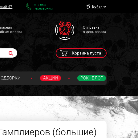
Мы вам
Войти
ский 47
перезвоним
пасная
Отправка
обная оплата
в день заказа
Корзина пуста
ПОДБОРКИ
АКЦИИ
РОК - БЛОГ
Тамплиеров (большие)