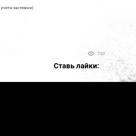
з учета застежки)
720
Ставь лайки: