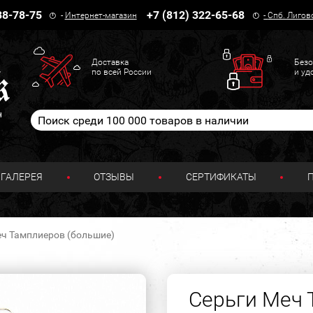
38-78-75
+7 (812) 322-65-68
-
Интернет-магазин
-
Спб. Лигов
Доставка
Безо
по всей России
и уд
н
ГАЛЕРЕЯ
ОТЗЫВЫ
СЕРТИФИКАТЫ
еч Тамплиеров (большие)
Серьги Меч 