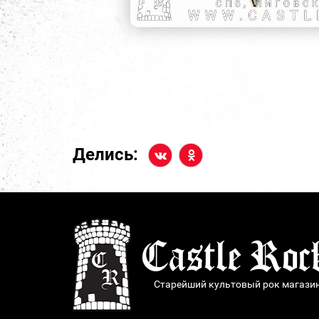
Делись:
Старейший культовый рок магази