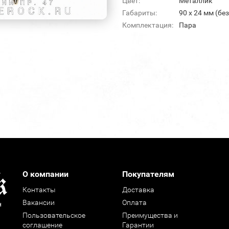
Цвет:
Металлик
Габариты:
90 х 24 мм (бе
Комплектация:
Пара
О компании
Покупателям
Контакты
Доставка
Вакансии
Оплата
н
Пользовательское
Преимущества и
соглашение
Гарантии