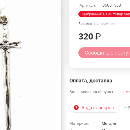
Артикул:
06081558
Выбранный Вами товар зак
Бесплатная примерка
320
₽
Сообщить о посту
Оплата, доставка
Ваш населенный пункт:
не 
— 
Задать вопрос
Материал:
Металл