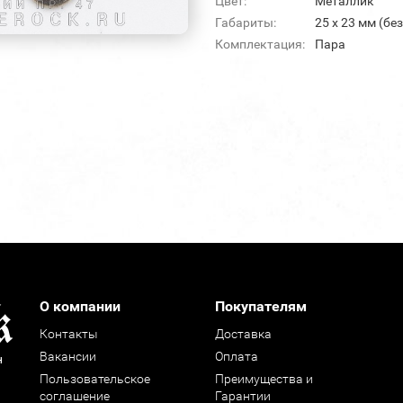
Цвет:
Металлик
Габариты:
25 х 23 мм (бе
Комплектация:
Пара
О компании
Покупателям
Контакты
Доставка
Вакансии
Оплата
н
Пользовательское
Преимущества и
соглашение
Гарантии