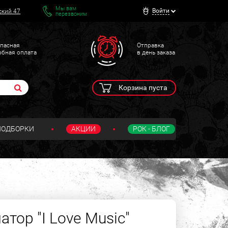
Мы вам
Войти
ский 47
перезвоним
пасная
Отправка
обная оплата
в день заказа
Корзина пуста
ПОДБОРКИ
АКЦИИ
РОК - БЛОГ
тор "I Love Music"