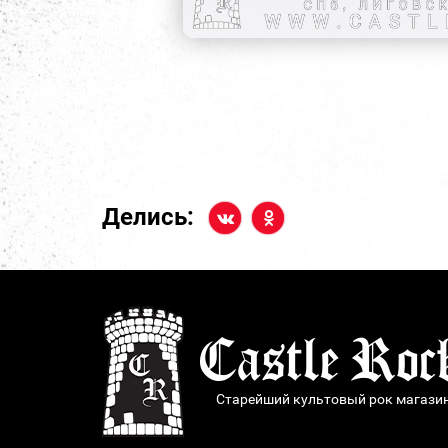
Делись:
Старейший культовый рок магази