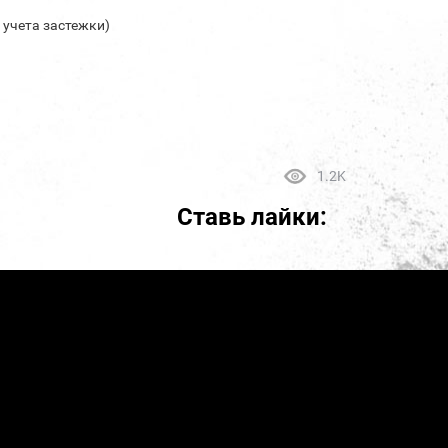
з учета застежки)
1.2K
Ставь лайки: