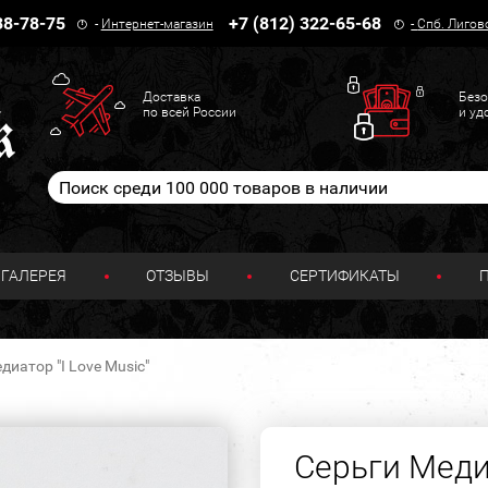
38-78-75
+7 (812) 322-65-68
-
Интернет-магазин
-
Спб. Лигов
Доставка
Безо
по всей России
и уд
ГАЛЕРЕЯ
ОТЗЫВЫ
СЕРТИФИКАТЫ
диатор "I Love Music"
Серьги Медиа