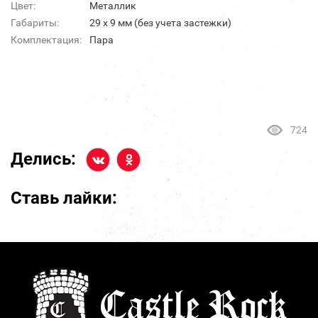
Цвет:
Металлик
Габариты:
29 х 9 мм (без учета застежки)
Комплектация:
Пара
724
Делись:
Ставь лайки: