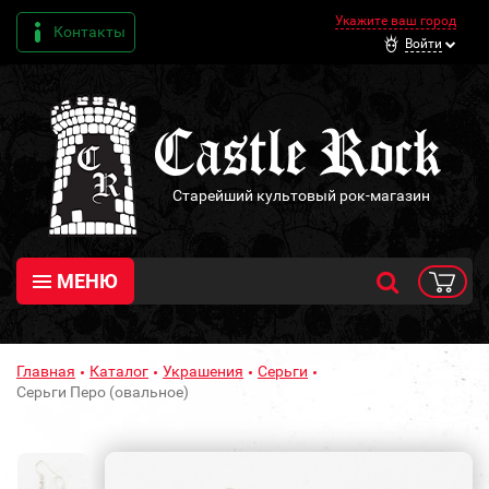
Укажите ваш город
Контакты
Войти
Старейший культовый рок-магазин
МЕНЮ
Главная
Каталог
Украшения
Серьги
Серьги Перо (овальное)