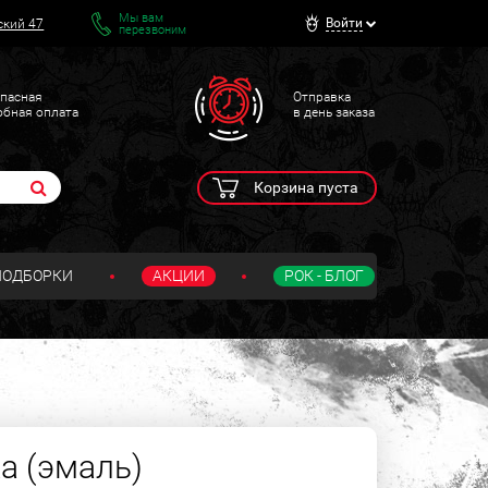
Мы вам
Войти
ский 47
перезвоним
пасная
Отправка
обная оплата
в день заказа
Корзина пуста
ПОДБОРКИ
АКЦИИ
РОК - БЛОГ
а (эмаль)