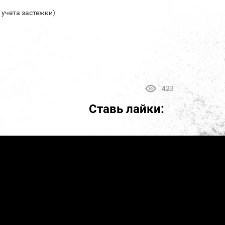
з учета застежки)
423
Ставь лайки: