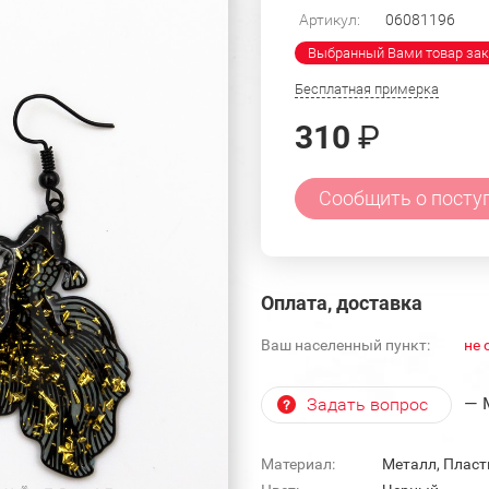
Артикул:
06081196
Выбранный Вами товар зак
Бесплатная примерка
310
₽
Сообщить о посту
Оплата, доставка
Ваш населенный пункт:
не 
— 
Задать вопрос
Материал:
Металл, Пласт