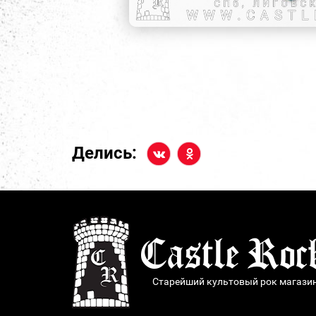
Делись:
Старейший культовый рок магази