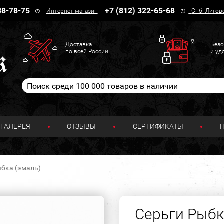
38-78-75
+7 (812) 322-65-68
-
Интернет-магазин
-
Спб. Лигов
Доставка
Безо
по всей России
и уд
ГАЛЕРЕЯ
ОТЗЫВЫ
СЕРТИФИКАТЫ
ыбка (эмаль)
Серьги Рыбк