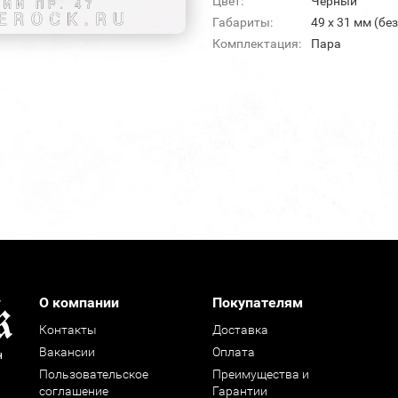
Цвет:
Черный
Габариты:
49 х 31 мм (бе
Комплектация:
Пара
О компании
Покупателям
Контакты
Доставка
Вакансии
Оплата
н
Пользовательское
Преимущества и
соглашение
Гарантии