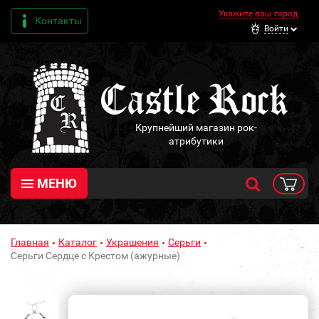
Укажите ваш город
Контакты
Войти
Крупнейший магазин рок-
атрибутики
МЕНЮ
Главная
Каталог
Украшения
Серьги
Серьги Сердце с Крестом (ажурные)