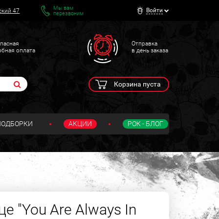
Мы вам
Войти
ский 47
перезвоним
пасная
Отправка
обная оплата
в день заказа
Корзина пуста
ПОДБОРКИ
АКЦИИ
РОК - БЛОГ
е "You Are Always In