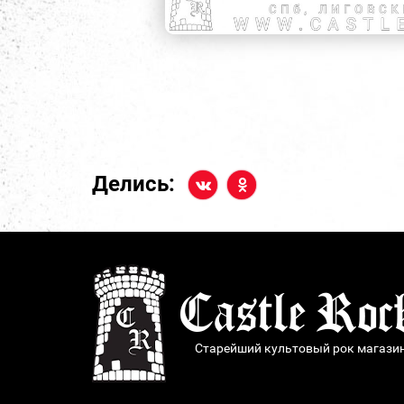
Делись:
Старейший культовый рок магази