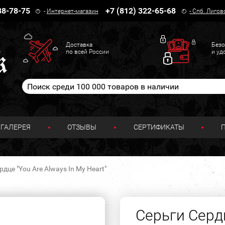
38-78-75
+7 (812) 322-65-68
-
Интернет-магазин
-
Спб. Лигов
Доставка
Безо
по всей России
и уд
ГАЛЕРЕЯ
ОТЗЫВЫ
СЕРТИФИКАТЫ
рдце "You Are Always In My Heart"
Серьги Сердц