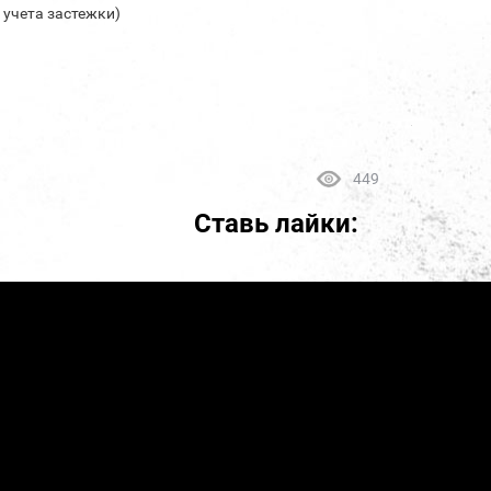
з учета застежки)
449
Ставь лайки: