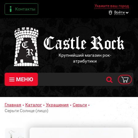
Укажите ваш город
Контакты
Войти
Крупнейший магазин рок-
атрибутики
МЕНЮ
Главная
Каталог
Украшения
Серьги
Серьги Солнце (лицо)