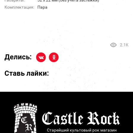
Габариты:
52 х 22 мм (без учета застежки)
Комплектация:
Пара
2.1K
Делись:
Ставь лайки:
Старейший культовый рок магазин