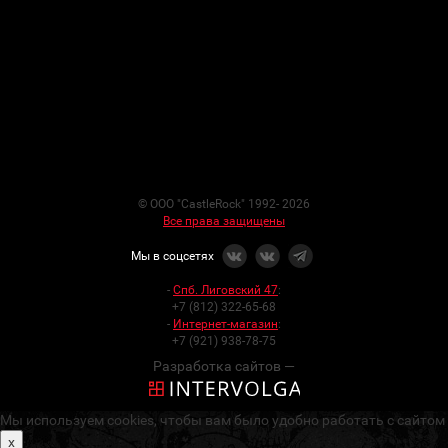
© ООО "CastleRock" 1992- 2026
Все права защищены
Мы в соцсетях
-
Спб. Лиговский 47
:
+7 (812) 322-65-68
-
Интернет-магазин
:
+7 (921) 938-78-75
Разработка сайтов —
Мы используем cookies, чтобы вам было удобно работать с сайтом
x