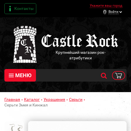
Укажите ваш город
Контакты
Войти
Крупнейший магазин рок-
атрибутики
МЕНЮ
Главная
Каталог
Украшения
Серьги
Серьги Змея и Кинжал