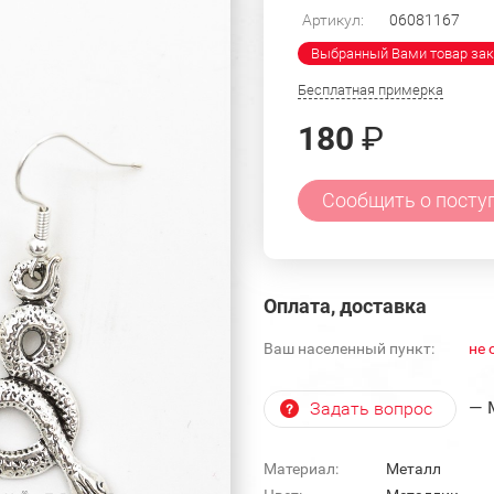
Артикул:
06081167
Выбранный Вами товар зак
Бесплатная примерка
180
₽
Сообщить о посту
Оплата, доставка
Ваш населенный пункт:
не 
— 
Задать вопрос
Материал:
Металл