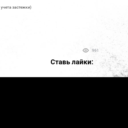
з учета застежки)
961
Ставь лайки: