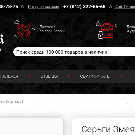
38-78-75
+7 (812) 322-65-68
-
Интернет-магазин
-
Спб. Лигов
Доставка
Безо
по всей России
и уд
н
ГАЛЕРЕЯ
ОТЗЫВЫ
СЕРТИФИКАТЫ
ея (кольца)
Серьги Змея