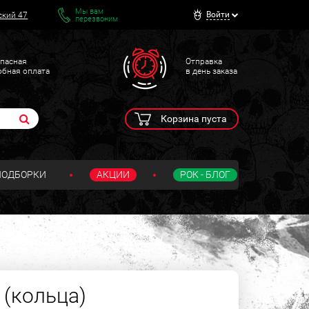
Мы вам
Войти
ский 47
перезвоним
пасная
Отправка
обная оплата
в день заказа
Корзина пуста
ПОДБОРКИ
АКЦИИ
РОК - БЛОГ
 (кольца)