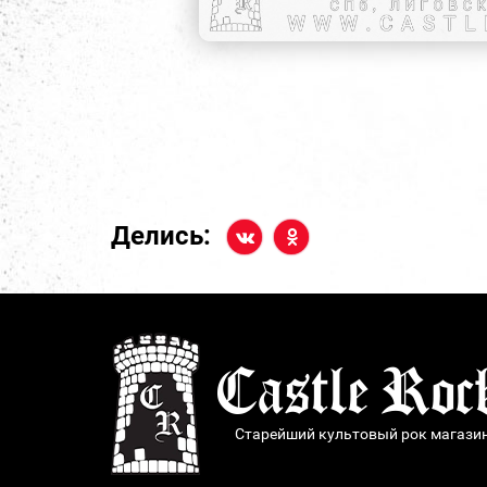
Делись:
Старейший культовый рок магази