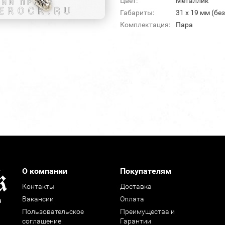
Цвет:
Металлик
Габариты:
31 х 19 мм (бе
Комплектация:
Пара
О компании
Покупателям
Контакты
Доставка
Вакансии
Оплата
н
Пользовательское
Преимущества и
соглашение
Гарантии