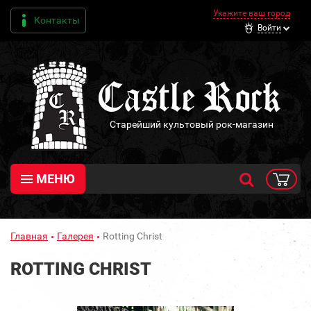
Укажите ваш город
Контакты
Войти
Старейший культовый рок-магазин
МЕНЮ
Главная
Галерея
Rotting Christ
ROTTING CHRIST