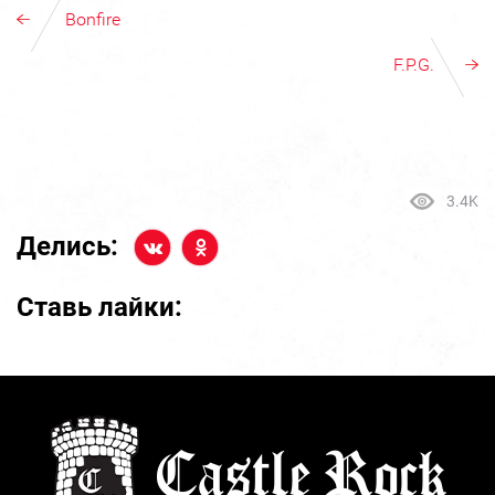
Bonfire
F.P.G.
3.4K
Делись:
Ставь лайки: