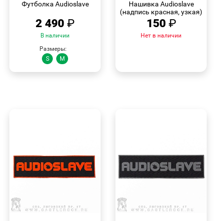
Футболка Audioslave
Нашивка Audioslave
(надпись красная, узкая)
2 490
₽
150
₽
В наличии
Нет в наличии
Размеры:
S
M
БЫСТРЫЙ
БЫСТРЫЙ