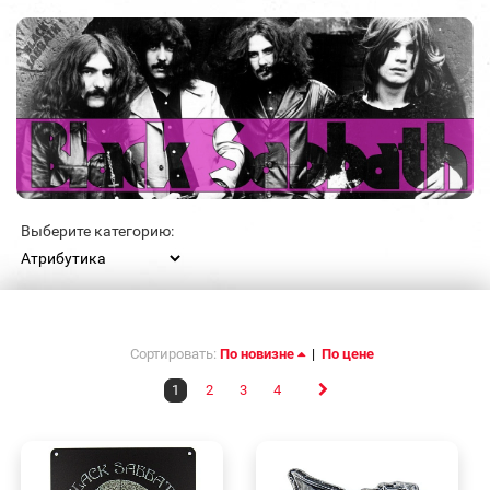
Выберите категорию:
Сортировать:
По новизне
|
По цене
1
2
3
4