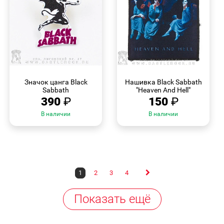
БЫСТРЫЙ
БЫСТРЫЙ
ПРОСМОТР
ПРОСМОТР
Значок цанга Black
Нашивка Black Sabbath
Sabbath
"Heaven And Hell"
390
₽
150
₽
В наличии
В наличии
1
2
3
4
Показать ещё