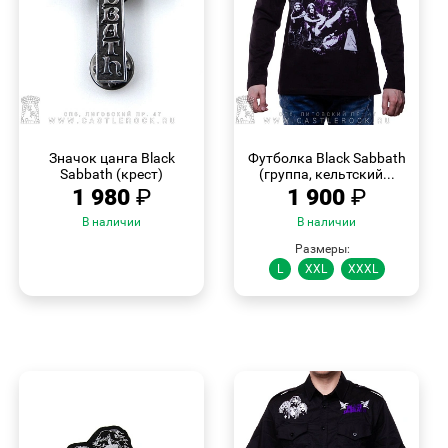
БЫСТРЫЙ
БЫСТРЫЙ
ПРОСМОТР
ПРОСМОТР
Значок цанга Black
Футболка Black Sabbath
Sabbath (крест)
(группа, кельтский...
1 980
₽
1 900
₽
В наличии
В наличии
Размеры:
L
XXL
XXXL