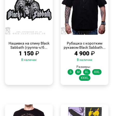
БЫСТРЫЙ
БЫСТРЫЙ
ПРОСМОТР
ПРОСМОТР
Нашивка на спину Black
Рубашка с коротким
Sabbath (группа ч/б...
рукавом Black Sabbath...
1 150
₽
4 900
₽
В наличии
В наличии
Размеры:
S
M
XL
XXL
XXXL