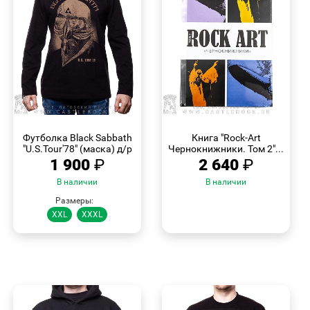
БЫСТРЫЙ
БЫСТРЫЙ
ПРОСМОТР
ПРОСМОТР
Футболка Black Sabbath
Книга "Rock-Art
"U.S.Tour'78" (маска) д/р
Чернокнижники. Том 2"...
1 900
₽
2 640
₽
В наличии
В наличии
Размеры:
XXL
XXXL