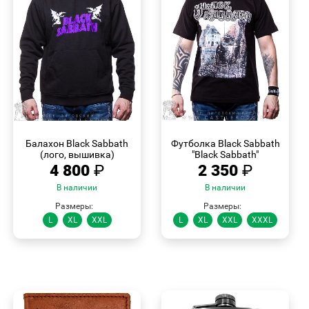
БЫСТРЫЙ
БЫСТРЫЙ
ПРОСМОТР
ПРОСМОТР
Балахон Black Sabbath
Футболка Black Sabbath
(лого, вышивка)
"Black Sabbath"
4 800
₽
2 350
₽
В наличии
В наличии
Размеры:
Размеры:
L
XL
XXL
L
XL
XXL
XXXL