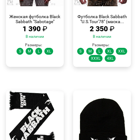
БЫСТРЫЙ
БЫСТРЫЙ
ПРОСМОТР
ПРОСМОТР
Женская футболка Black
Футболка Black Sabbath
Sabbath "Sabotage"
"U.S.Tour'78" (маска...
1 390
₽
2 350
₽
В наличии
В наличии
Размеры:
Размеры:
S
M
L
XL
S
M
L
XL
XXL
XXXL
4XL